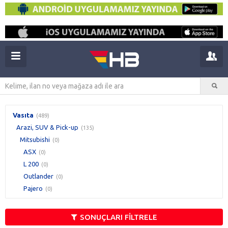
Vasıta
(489)
Arazi, SUV & Pick-up
(135)
Mitsubishi
(0)
ASX
(0)
L 200
(0)
Outlander
(0)
Pajero
(0)
SONUÇLARI FİLTRELE