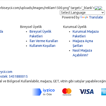
rbiseycii.com/uploads/images/reklam1500.png" target='_blank'>
Powered by
Translate
Bireysel Üyelik
Kurumsal Üyelik
da
Bireysel Üyelik
Kurumsal Mağaza
Paketleri
Paketleri
İlan Verme Kuralları
Mağaza Açma
Kullanım Koşulları
Şartları
Nasıl Mağaza
Açabilirim?
5
ycii.com
stek: 5451880015
ve Bölgesel Kullanılabilir, mağaza, GET, vitrin gibi satışlar yapabileceğiniz