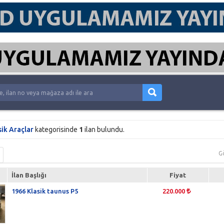
sik Araçlar
kategorisinde
1
ilan bulundu.
G
İlan Başlığı
Fiyat
1966 Klasik taunus P5
220.000