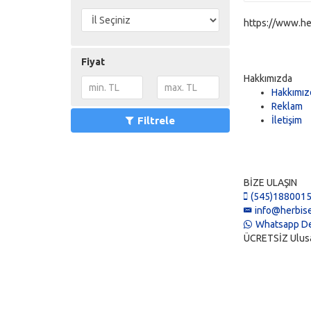
https://www.he
Fiyat
Hakkımızda
Hakkımız
Reklam
Filtrele
İletişim
BİZE ULAŞIN
(545)188001
info@herbise
Whatsapp De
ÜCRETSİZ Ulusal 