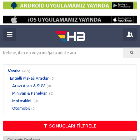
Vasıta
(489)
Engelli Plakalı Araçlar
(0)
Arazi Aracı & SUV
(0)
Minivan & Panelvan
(0)
Motosiklet
(0)
Otomobil
(0)
SONUÇLARI FİLTRELE