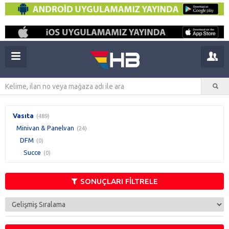
Vasıta
(489)
Minivan & Panelvan
(24)
DFM
(0)
Succe
(0)
SONUÇLARI FİLTRELE