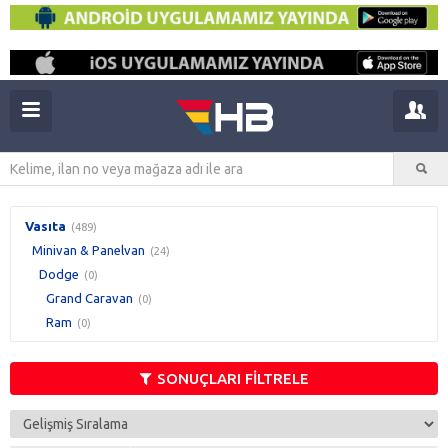
Vasıta
(489)
Minivan & Panelvan
(24)
Dodge
(0)
Grand Caravan
(0)
Ram
(0)
SONUÇLARI FİLTRELE