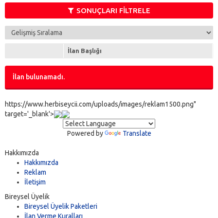
Fiorino Combi
(0)
SONUÇLARI FİLTRELE
Fiorino Combi Mix
(0)
Fiorino Panorama
(0)
Multipla
(0)
İlan Başlığı
Palio Van
(0)
Panda Van
(0)
İlan bulunamadı.
Scudo
(0)
Ulysse
(0)
https://www.herbiseycii.com/uploads/images/reklam1500.png"
target='_blank'>
Powered by
Translate
Hakkımızda
Hakkımızda
Reklam
İletişim
Bireysel Üyelik
Bireysel Üyelik Paketleri
İlan Verme Kuralları