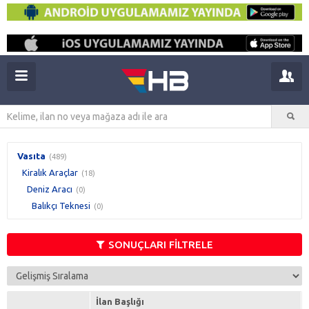
Vasıta
(489)
Kiralık Araçlar
(18)
Deniz Aracı
(0)
Balıkçı Teknesi
(0)
SONUÇLARI FİLTRELE
İlan Başlığı