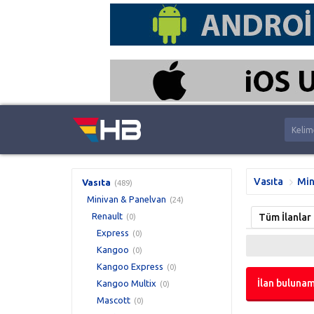
Vasıta
Min
Vasıta
(489)
Minivan & Panelvan
(24)
Renault
Tüm İlanlar
(0)
Express
(0)
Kangoo
(0)
Kangoo Express
(0)
İlan bulunam
Kangoo Multix
(0)
Mascott
(0)