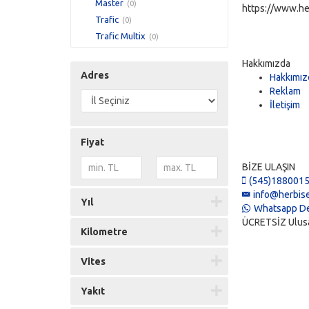
Master
(0)
https://www.he
Trafic
(0)
Trafic Multix
(0)
Hakkımızda
Adres
Hakkımız
Reklam
İletişim
Fiyat
BİZE ULAŞIN
(545)188001
info@herbise
Yıl
Whatsapp De
ÜCRETSİZ Ulusal 
Kilometre
Vites
Yakıt