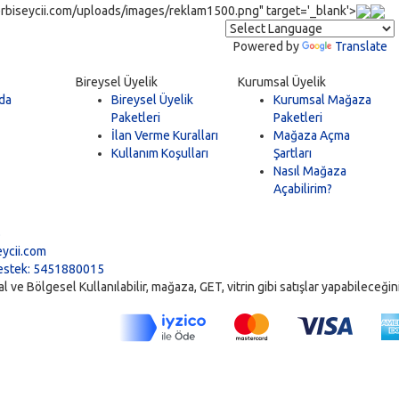
rbiseycii.com/uploads/images/reklam1500.png" target='_blank'>
Powered by
Translate
Bireysel Üyelik
Kurumsal Üyelik
da
Bireysel Üyelik
Kurumsal Mağaza
Paketleri
Paketleri
İlan Verme Kuralları
Mağaza Açma
Kullanım Koşulları
Şartları
Nasıl Mağaza
Açabilirim?
5
ycii.com
stek: 5451880015
ve Bölgesel Kullanılabilir, mağaza, GET, vitrin gibi satışlar yapabileceğiniz