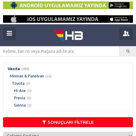
Vasıta
(489)
Minivan & Panelvan
(24)
Toyota
(0)
Hi-Ace
(0)
Previa
(0)
Sienna
(0)
SONUÇLARI FİLTRELE