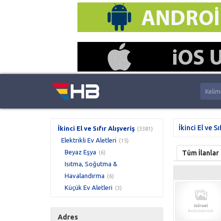
İkinci El ve Sı
İkinci El ve Sıfır Alışveriş
(3381)
Elektrikli Ev Aletleri
(15)
Beyaz Eşya
Tüm İlanlar
(6)
Isıtma, Soğutma &
Havalandırma
(6)
Küçük Ev Aletleri
(3)
Adres