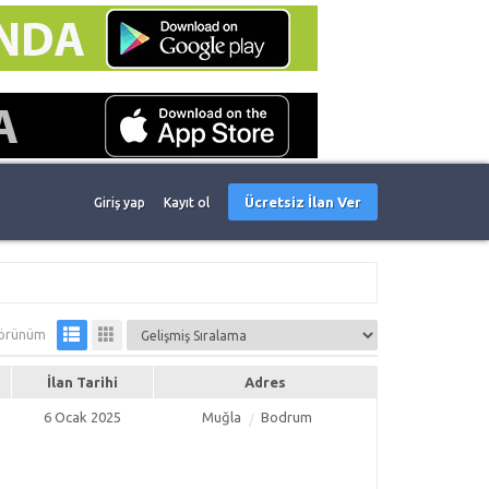
Ücretsiz İlan Ver
Giriş yap
Kayıt ol
örünüm
İlan Tarihi
Adres
6 Ocak 2025
Muğla
Bodrum