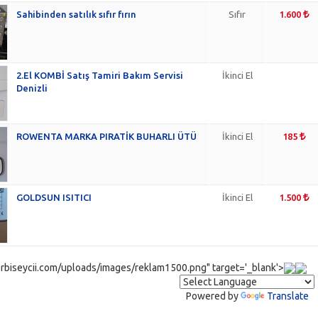
Sahibinden satılık sıfır fırın
Sıfır
1.600
2.El KOMBİ Satış Tamiri Bakım Servisi
İkinci El
Denizli
ROWENTA MARKA PIRATİK BUHARLI ÜTÜ
İkinci El
185
GOLDSUN ISITICI
İkinci El
1.500
rbiseycii.com/uploads/images/reklam1500.png" target='_blank'>
Powered by
Translate