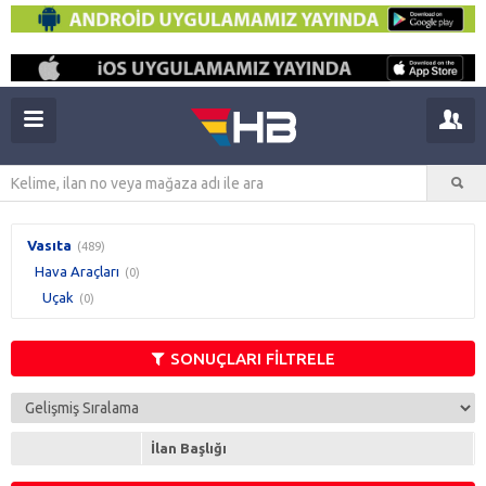
Vasıta
(489)
Hava Araçları
(0)
Uçak
(0)
SONUÇLARI FİLTRELE
İlan Başlığı