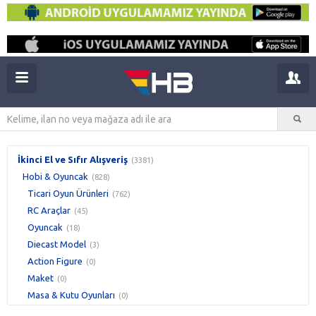
İkinci El ve Sıfır Alışveriş
(3381)
Hobi & Oyuncak
(828)
Ticari Oyun Ürünleri
(762)
RC Araçlar
(45)
Oyuncak
(18)
Diecast Model
(3)
Action Figure
(0)
Maket
(0)
Masa & Kutu Oyunları
(0)
Puzzle
(0)