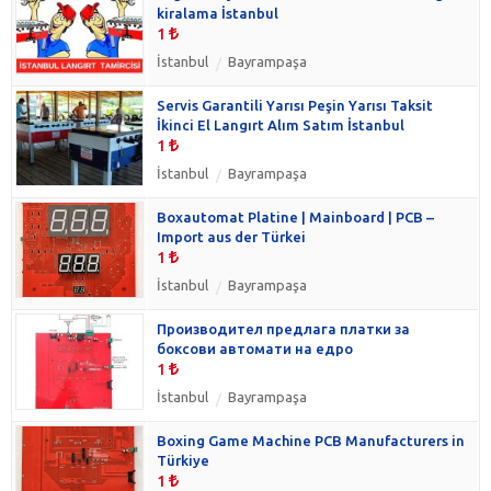
kiralama İstanbul
1
İstanbul
Bayrampaşa
Servis Garantili Yarısı Peşin Yarısı Taksit
İkinci El Langırt Alım Satım İstanbul
1
İstanbul
Bayrampaşa
Boxautomat Platine | Mainboard | PCB –
Import aus der Türkei
1
İstanbul
Bayrampaşa
Производител предлага платки за
боксови автомати на едро
1
İstanbul
Bayrampaşa
Boxing Game Machine PCB Manufacturers in
Türkiye
1