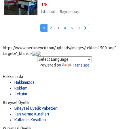
1
İstanbul
Bayrampaşa
1
2
3
4
6
8
https://www.herbiseycii.com/uploads/images/reklam1500.png"
target='_blank'>
Powered by
Translate
Hakkımızda
Hakkımızda
Reklam
İletişim
Bireysel Üyelik
Bireysel Üyelik Paketleri
İlan Verme Kuralları
Kullanım Koşulları
Kurumsal Üyelik