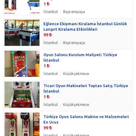
1
İstanbul
Bayrampaşa
Eğlence Ekipmanı Kiralama İstanbul Günlük
Langırt Kiralama Etkinlikleri
99
İstanbul
Bayrampaşa
Oyun Salonu Kurulum Maliyeti Türkiye
İstanbul
1
İstanbul
Küçükçekmece
Ticari Oyun Makineleri Toptan Satış Türkiye
İstanbul
1
İstanbul
Küçükçekmece
Türkiye Oyun Salonu Makine ve Malzemeleri
En Ucuz
99
İstanbul
Küçükçekmece