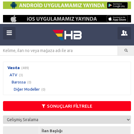
Vasıta
(489)
ATV
(3)
Barossa
(0)
Diğer Modeller
(0)
SONUÇLARI FİLTRELE
İlan Başlığı