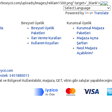
rbiseycii.com/uploads/images/reklam1500.png" target='_blank'>
Powered by
Translate
Bireysel Üyelik
Kurumsal Üyelik
da
Bireysel Üyelik
Kurumsal Mağaza
Paketleri
Paketleri
İlan Verme Kuralları
Mağaza Açma
Kullanım Koşulları
Şartları
Nasıl Mağaza
Açabilirim?
5
ycii.com
stek: 5451880015
ve Bölgesel Kullanılabilir, mağaza, GET, vitrin gibi satışlar yapabileceğiniz