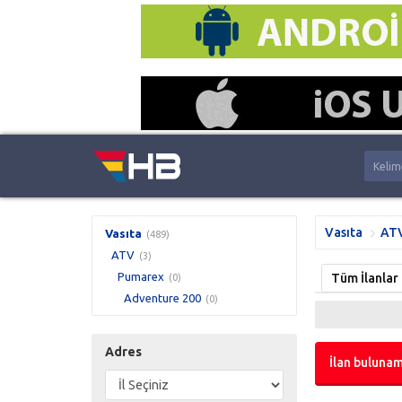
Vasıta
AT
Vasıta
(489)
ATV
(3)
Pumarex
Tüm İlanlar
(0)
Adventure 200
(0)
Adres
İlan bulunam