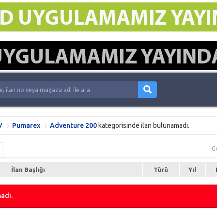
V
Pumarex
Adventure 200
kategorisinde ilan bulunamadı.
G
İlan Başlığı
Türü
Yıl
adı.