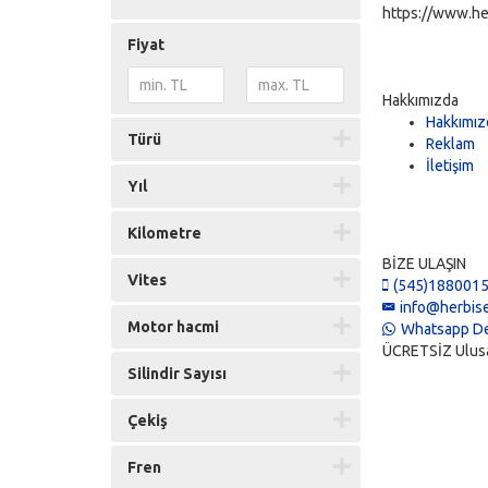
https://www.he
Fiyat
Hakkımızda
Hakkımız
Türü
Reklam
İletişim
Yıl
Kilometre
BİZE ULAŞIN
Vites
(545)188001
info@herbise
Motor hacmi
Whatsapp De
ÜCRETSİZ Ulusal 
Silindir Sayısı
Çekiş
Fren