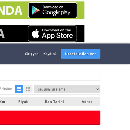
Ücretsiz İlan Ver
Giriş yap
Kayıt ol
örünüm
Km
Fiyat
İlan Tarihi
Adres