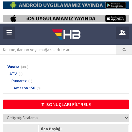
Vasıta
(489)
ATV
(3)
Pumarex
(0)
Amazon 150
(0)
SONUÇLARI FİLTRELE
İlan Başlığı