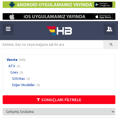
Vasıta
(489)
ATV
(3)
Goes
(0)
520 Max
(0)
Diğer Modeller
(0)
SONUÇLARI FİLTRELE