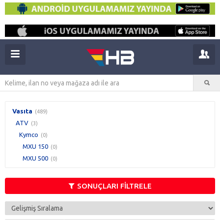
Vasıta
(489)
ATV
(3)
Kymco
(0)
MXU 150
(0)
MXU 500
(0)
SONUÇLARI FİLTRELE