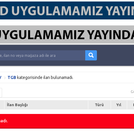
V
TGB
kategorisinde ilan bulunamadı.
G
İlan Başlığı
Türü
Yıl
adı.