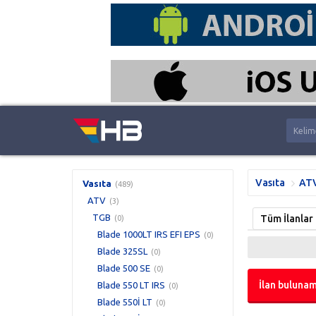
Vasıta
AT
Vasıta
(489)
ATV
(3)
TGB
Tüm İlanlar
(0)
Blade 1000LT IRS EFI EPS
(0)
Blade 325SL
(0)
Blade 500 SE
(0)
İlan bulunam
Blade 550 LT IRS
(0)
Blade 550İ LT
(0)