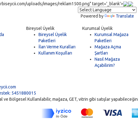
rbiseycii.com/uploads/images/reklam1500.png" target='_blank'>
Powered by
Translate
Bireysel Üyelik
Kurumsal Üyelik
da
Bireysel Üyelik
Kurumsal Mağaza
Paketleri
Paketleri
İlan Verme Kuralları
Mağaza Açma
Kullanım Koşulları
Şartları
Nasıl Mağaza
Açabilirim?
5
ycii.com
stek: 5451880015
ve Bölgesel Kullanılabilir, mağaza, GET, vitrin gibi satışlar yapabileceğiniz