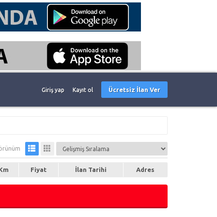
Ücretsiz İlan Ver
Giriş yap
Kayıt ol
örünüm
Km
Fiyat
İlan Tarihi
Adres