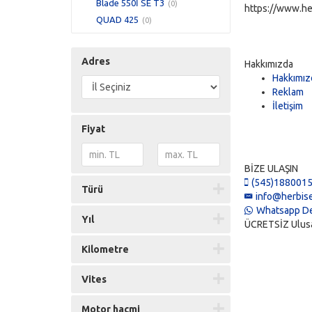
Blade 550İ SE T3
(0)
https://www.he
QUAD 425
(0)
Adres
Hakkımızda
Hakkımız
Reklam
İletişim
Fiyat
BİZE ULAŞIN
(545)188001
Türü
info@herbise
Whatsapp De
Yıl
ÜCRETSİZ Ulusal 
Kilometre
Vites
Motor hacmi