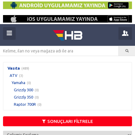
Vasıta
(489)
ATV
(3)
Yamaha
(0)
Grizzly 300
(0)
Grizzly 350
(0)
Raptor 700R
(0)
SONUÇLARI FİLTRELE