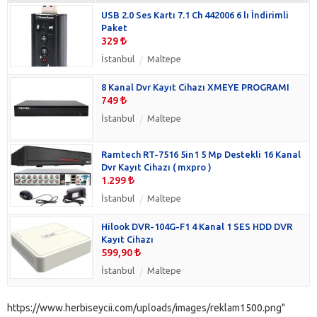
USB 2.0 Ses Kartı 7.1 Ch 442006 6 lı İndirimli
Paket
329
İstanbul
Maltepe
8 Kanal Dvr Kayıt Cihazı XMEYE PROGRAMI
749
İstanbul
Maltepe
Ramtech RT-7516 5in1 5 Mp Destekli 16 Kanal
Dvr Kayıt Cihazı ( mxpro )
1.299
İstanbul
Maltepe
Hilook DVR-104G-F1 4 Kanal 1 SES HDD DVR
Kayıt Cihazı
599,90
İstanbul
Maltepe
https://www.herbiseycii.com/uploads/images/reklam1500.png"