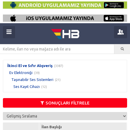
İkinci El ve Sıfır Alışveriş
(3387)
Ev Elektroniği
(39)
Taşınabilir Ses Sistemleri
(21)
Ses Kayıt Cihazı
(12)
SONUÇLARI FİLTRELE
İlan Başlığı