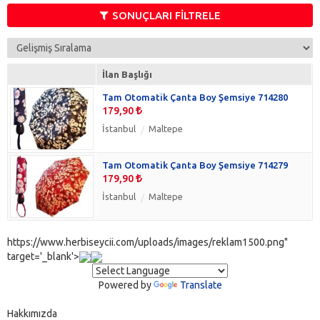
Fular
(0)
SONUÇLARI FİLTRELE
Güneş Gözlüğü
(0)
Kemer
(0)
Şapka
(0)
İlan Başlığı
Yelpaze
(0)
Tam Otomatik Çanta Boy Şemsiye 714280
179,90
İstanbul
Maltepe
Tam Otomatik Çanta Boy Şemsiye 714279
179,90
İstanbul
Maltepe
https://www.herbiseycii.com/uploads/images/reklam1500.png"
target='_blank'>
Powered by
Translate
Hakkımızda