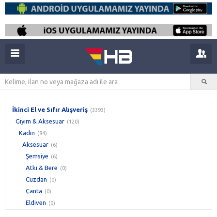
İkinci El ve Sıfır Alışveriş
(3393)
Giyim & Aksesuar
(120)
Kadın
(84)
Aksesuar
(6)
Şemsiye
(6)
Atkı & Bere
(0)
Cüzdan
(0)
Çanta
(0)
Eldiven
(0)
Eşarp & Şal
(0)