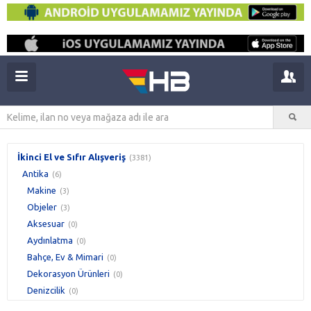
İkinci El ve Sıfır Alışveriş
(3381)
Antika
(6)
Makine
(3)
Objeler
(3)
Aksesuar
(0)
Aydınlatma
(0)
Bahçe, Ev & Mimari
(0)
Dekorasyon Ürünleri
(0)
Denizcilik
(0)
Enstrüman
(0)