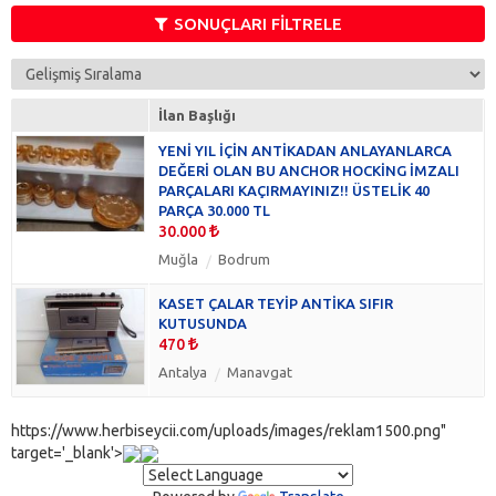
Kitap & Belge
(0)
SONUÇLARI FİLTRELE
Mobilya
(0)
Oyuncak
(0)
Tekstil
(0)
İlan Başlığı
Toplu Satış
(0)
YENİ YIL İÇİN ANTİKADAN ANLAYANLARCA
DEĞERİ OLAN BU ANCHOR HOCKİNG İMZALI
PARÇALARI KAÇIRMAYINIZ!! ÜSTELİK 40
PARÇA 30.000 TL
30.000
Muğla
Bodrum
KASET ÇALAR TEYİP ANTİKA SIFIR
KUTUSUNDA
470
Antalya
Manavgat
https://www.herbiseycii.com/uploads/images/reklam1500.png"
target='_blank'>