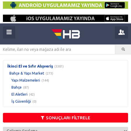
İkinci El ve Sıfır Alışveriş
(3381)
Bahçe & Yapı Market
(273)
Yapı Malzemeleri
(144)
Bahçe
(87)
El Aletleri
(42)
İş Güvenliği
(0)
SONUÇLARI FİLTRELE