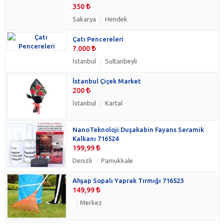
350
Sakarya
Hendek
Çatı Pencereleri
7.000
İstanbul
Sultanbeyli
İstanbul Çiçek Market
200
İstanbul
Kartal
NanoTeknoloji Duşakabin Fayans Seramik
Kalkanı 716524
199,99
Denizli
Pamukkale
Ahşap Sopalı Yaprak Tırmığı 716523
149,99
Merkez