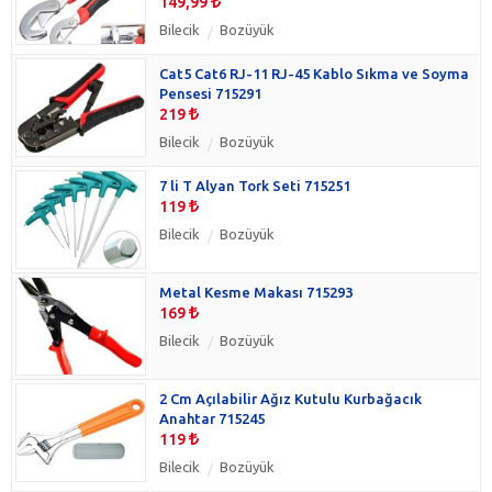
149,99
Bilecik
Bozüyük
Cat5 Cat6 RJ-11 RJ-45 Kablo Sıkma ve Soyma
Pensesi 715291
219
Bilecik
Bozüyük
7 li T Alyan Tork Seti 715251
119
Bilecik
Bozüyük
Metal Kesme Makası 715293
169
Bilecik
Bozüyük
2 Cm Açılabilir Ağız Kutulu Kurbağacık
Anahtar 715245
119
Bilecik
Bozüyük