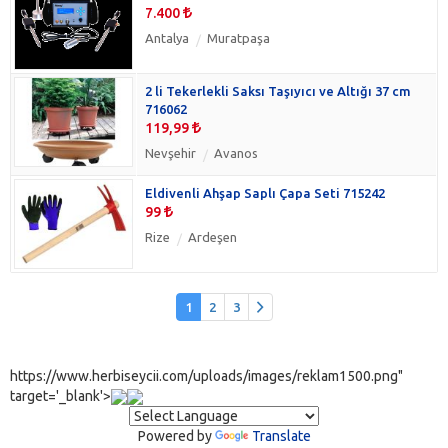
7.400
Antalya
Muratpaşa
2 li Tekerlekli Saksı Taşıyıcı ve Altığı 37 cm
716062
119,99
Nevşehir
Avanos
Eldivenli Ahşap Saplı Çapa Seti 715242
99
Rize
Ardeşen
1
2
3
https://www.herbiseycii.com/uploads/images/reklam1500.png"
target='_blank'>
Powered by
Translate