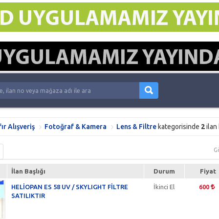
fır Alışveriş
Fotoğraf & Kamera
Lens & Filtre
kategorisinde
2
ilan
G
İlan Başlığı
Durum
Fiyat
HELİOPAN ES 58 UV / SKYLIGHT FİLTRE
İkinci El
600
SATILIKTIR