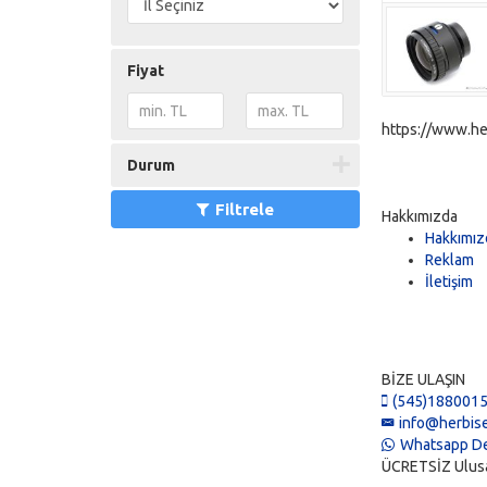
Fiyat
https://www.he
Durum
Filtrele
Hakkımızda
Hakkımız
Reklam
İletişim
BİZE ULAŞIN
(545)188001
info@herbise
Whatsapp De
ÜCRETSİZ Ulusal 