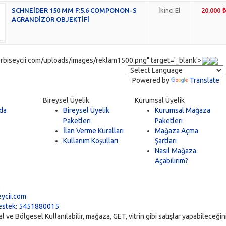
SCHNEİDER 150 MM F:5.6 COMPONON-S
İkinci El
20.000
AGRANDİZÖR OBJEKTİFİ
rbiseycii.com/uploads/images/reklam1500.png" target='_blank'>
Powered by
Translate
Bireysel Üyelik
Kurumsal Üyelik
da
Bireysel Üyelik
Kurumsal Mağaza
Paketleri
Paketleri
İlan Verme Kuralları
Mağaza Açma
Kullanım Koşulları
Şartları
Nasıl Mağaza
Açabilirim?
5
ycii.com
stek: 5451880015
ve Bölgesel Kullanılabilir, mağaza, GET, vitrin gibi satışlar yapabileceğiniz