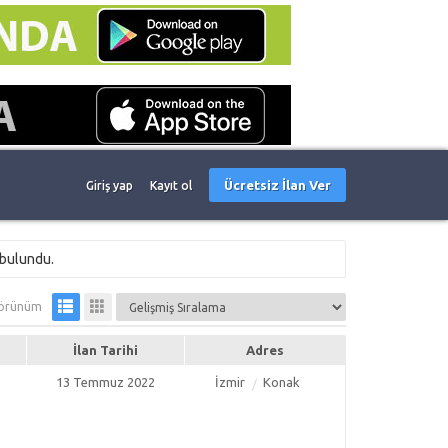
Ücretsiz İlan Ver
Giriş yap
Kayıt ol
 bulundu.
örünüm
İlan Tarihi
Adres
13 Temmuz 2022
İzmir
Konak