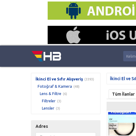
İkinci El ve Sı
İkinci El ve Sıfır Alışveriş
(3393)
Fotoğraf & Kamera
(48)
Lens & Filtre
Tüm İlanlar
(6)
Filtreler
(3)
Lensler
(3)
Adres