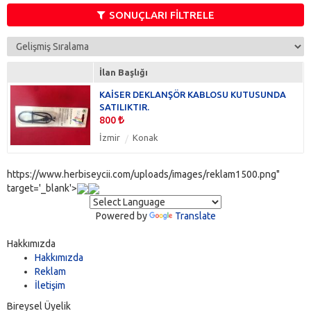
Dijital Çerçeve
(0)
SONUÇLARI FİLTRELE
Ekran Koruyucu
(0)
Film
(0)
Film Tarayıcı
(0)
İlan Başlığı
Flaş
(0)
KAİSER DEKLANŞÖR KABLOSU KUTUSUNDA
Flaş Tetikleyici
(0)
SATILIKTIR.
Flaş Yayıcı
(0)
800
Fotoğraf Kağıdı
(0)
İzmir
Konak
Hafıza Kartı
(0)
Işık
(0)
https://www.herbiseycii.com/uploads/images/reklam1500.png"
Kaset
(0)
target='_blank'>
Monopod
(0)
Slayt Cihazı
(0)
Powered by
Translate
Su Altı Ekipmanları
(0)
Hakkımızda
Şarj Cihazı
(0)
Hakkımızda
Tripod
(0)
Reklam
Uzaktan Kumanda
(0)
İletişim
Vantuz
(0)
Bireysel Üyelik