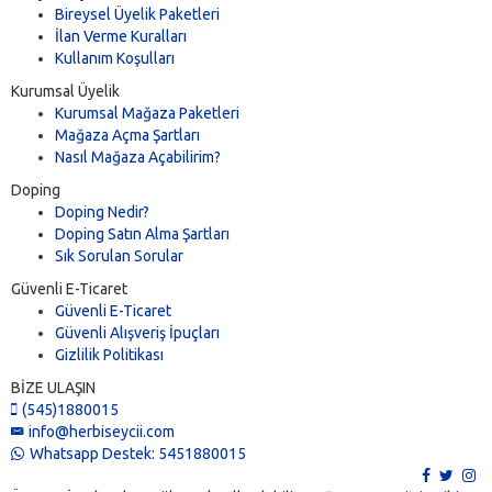
Vizör
(0)
Bireysel Üyelik Paketleri
Yedekleme
(0)
İlan Verme Kuralları
Kullanım Koşulları
Kurumsal Üyelik
Kurumsal Mağaza Paketleri
Mağaza Açma Şartları
Nasıl Mağaza Açabilirim?
Doping
Doping Nedir?
Doping Satın Alma Şartları
Sık Sorulan Sorular
Güvenli E-Ticaret
Güvenli E-Ticaret
Güvenli Alışveriş İpuçları
Gizlilik Politikası
BİZE ULAŞIN
(545)1880015
info@herbiseycii.com
Whatsapp Destek: 5451880015