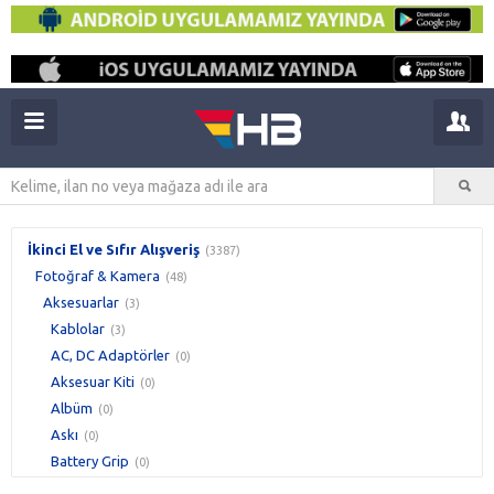
İkinci El ve Sıfır Alışveriş
(3387)
Fotoğraf & Kamera
(48)
Aksesuarlar
(3)
Kablolar
(3)
AC, DC Adaptörler
(0)
Aksesuar Kiti
(0)
Albüm
(0)
Askı
(0)
Battery Grip
(0)
Çanta & Kılıf
(0)