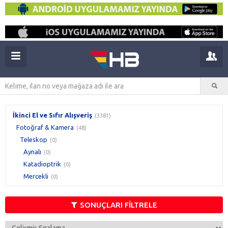
İkinci El ve Sıfır Alışveriş
(3381)
Fotoğraf & Kamera
(48)
Teleskop
(0)
Aynalı
(0)
Katadioptrik
(0)
Mercekli
(0)
SONUÇLARI FİLTRELE