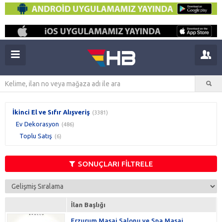
İkinci El ve Sıfır Alışveriş
(3381)
Ev Dekorasyon
(486)
Toplu Satış
(6)
SONUÇLARI FİLTRELE
İlan Başlığı
Erzurum Masaj Salonu ve Spa Masaj