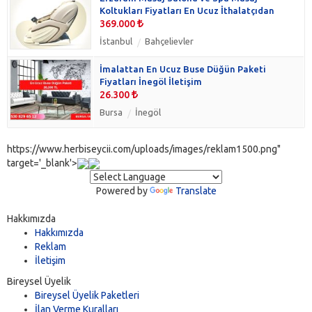
Koltukları Fiyatları En Ucuz İthalatçıdan
369.000
İstanbul
Bahçelievler
İmalattan En Ucuz Buse Düğün Paketi
Fiyatları İnegöl İletişim
26.300
Bursa
İnegöl
https://www.herbiseycii.com/uploads/images/reklam1500.png"
target='_blank'>
Powered by
Translate
Hakkımızda
Hakkımızda
Reklam
İletişim
Bireysel Üyelik
Bireysel Üyelik Paketleri
İlan Verme Kuralları