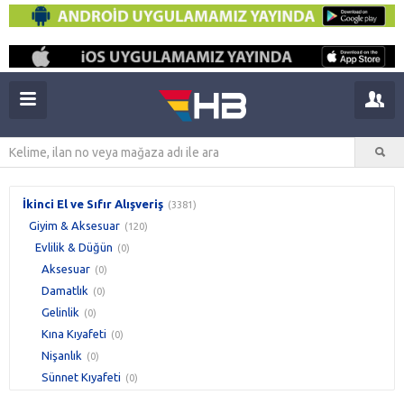
İkinci El ve Sıfır Alışveriş
(3381)
Giyim & Aksesuar
(120)
Evlilik & Düğün
(0)
Aksesuar
(0)
Damatlık
(0)
Gelinlik
(0)
Kına Kıyafeti
(0)
Nişanlık
(0)
Sünnet Kıyafeti
(0)