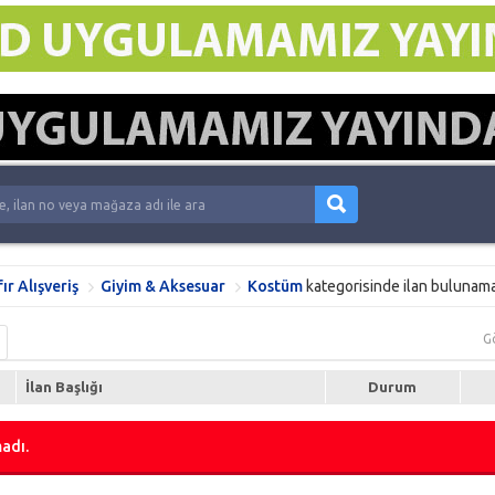
fır Alışveriş
Giyim & Aksesuar
Kostüm
kategorisinde ilan bulunama
G
İlan Başlığı
Durum
adı.