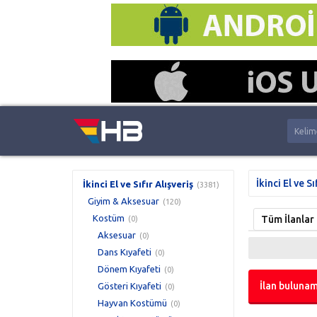
İkinci El ve Sı
İkinci El ve Sıfır Alışveriş
(3381)
Giyim & Aksesuar
(120)
Kostüm
Tüm İlanlar
(0)
Aksesuar
(0)
Dans Kıyafeti
(0)
Dönem Kıyafeti
(0)
İlan bulunam
Gösteri Kıyafeti
(0)
Hayvan Kostümü
(0)