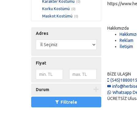
Karakter Kostümü
(0)
https://www.he
Korku Kostümü
(0)
Maskot Kostümü
(0)
Mezuniyet Kıyafeti
(0)
Hakkımızda
Palyaço Kıyafeti
(0)
Adres
Hakkımız
Tarihsel Kostüm
(0)
Reklam
Yılbaşı Kıyafeti
(0)
İletişim
Yöresel Kostüm
(0)
Fiyat
BİZE ULAŞIN
(545)188001
info@herbise
Durum
Whatsapp De
ÜCRETSİZ Ulusal 
Filtrele