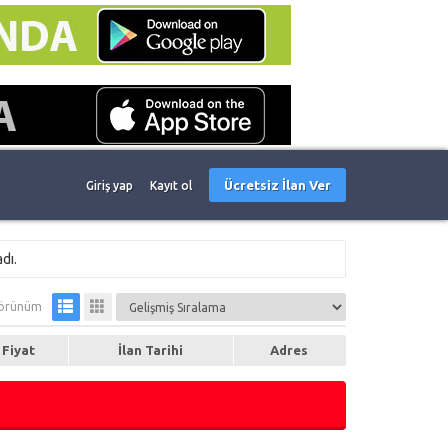
Ücretsiz İlan Ver
Giriş yap
Kayıt ol
dı.
örünüm
Fiyat
İlan Tarihi
Adres