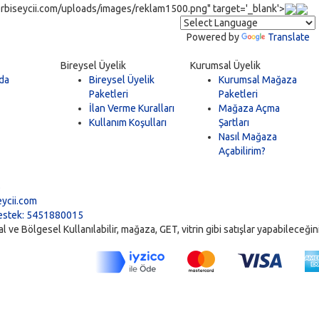
rbiseycii.com/uploads/images/reklam1500.png" target='_blank'>
Powered by
Translate
Bireysel Üyelik
Kurumsal Üyelik
da
Bireysel Üyelik
Kurumsal Mağaza
Paketleri
Paketleri
İlan Verme Kuralları
Mağaza Açma
Kullanım Koşulları
Şartları
Nasıl Mağaza
Açabilirim?
5
ycii.com
stek: 5451880015
ve Bölgesel Kullanılabilir, mağaza, GET, vitrin gibi satışlar yapabileceğiniz