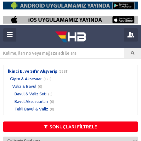
İkinci El ve Sıfır Alışveriş
(3381)
Giyim & Aksesuar
(120)
Valiz & Bavul
(0)
Bavul & Valiz Seti
(0)
Bavul Aksesuarları
(0)
Tekli Bavul & Valiz
(0)
SONUÇLARI FİLTRELE