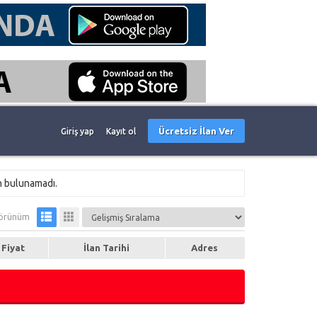
Ücretsiz İlan Ver
Giriş yap
Kayıt ol
n bulunamadı.
örünüm
Fiyat
İlan Tarihi
Adres