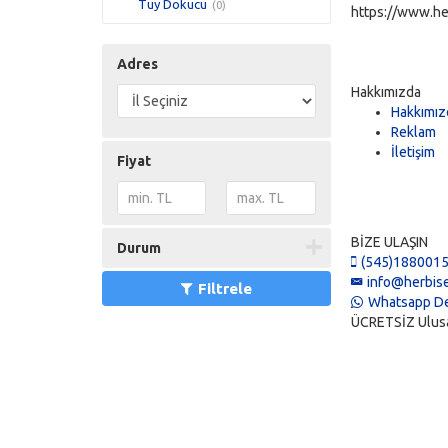
Tüy Dökücü
(0)
https://www.he
Adres
Hakkımızda
Hakkımız
Reklam
İletişim
Fiyat
BİZE ULAŞIN
Durum
(545)188001
info@herbise
Filtrele
Whatsapp De
ÜCRETSİZ Ulusal 