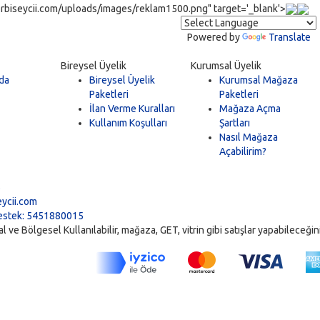
rbiseycii.com/uploads/images/reklam1500.png" target='_blank'>
Powered by
Translate
Bireysel Üyelik
Kurumsal Üyelik
da
Bireysel Üyelik
Kurumsal Mağaza
Paketleri
Paketleri
İlan Verme Kuralları
Mağaza Açma
Kullanım Koşulları
Şartları
Nasıl Mağaza
Açabilirim?
5
ycii.com
stek: 5451880015
ve Bölgesel Kullanılabilir, mağaza, GET, vitrin gibi satışlar yapabileceğiniz