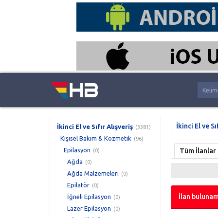
İkinci El ve Sı
İkinci El ve Sıfır Alışveriş
(3381)
Kişisel Bakım & Kozmetik
(96)
Epilasyon
Tüm İlanlar
(0)
Ağda
(0)
Ağda Malzemeleri
(0)
Epilatör
(0)
İlan bulunam
İğneli Epilasyon
(0)
Lazer Epilasyon
(0)