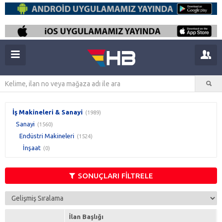
İş Makineleri & Sanayi
(1989)
Sanayi
(1560)
Endüstri Makineleri
(1524)
İnşaat
(0)
SONUÇLARI FİLTRELE
İlan Başlığı