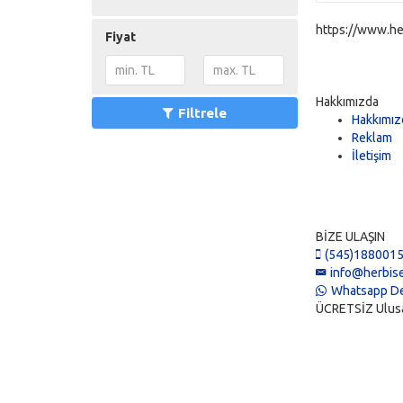
https://www.he
Fiyat
Hakkımızda
Filtrele
Hakkımız
Reklam
İletişim
BİZE ULAŞIN
(545)188001
info@herbise
Whatsapp De
ÜCRETSİZ Ulusal 