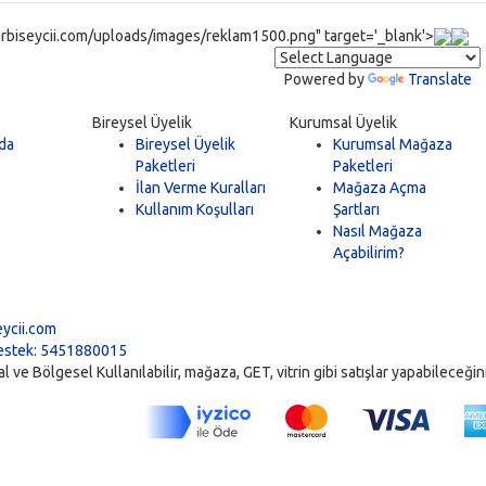
rbiseycii.com/uploads/images/reklam1500.png" target='_blank'>
Powered by
Translate
Bireysel Üyelik
Kurumsal Üyelik
da
Bireysel Üyelik
Kurumsal Mağaza
Paketleri
Paketleri
İlan Verme Kuralları
Mağaza Açma
Kullanım Koşulları
Şartları
Nasıl Mağaza
Açabilirim?
5
ycii.com
stek: 5451880015
ve Bölgesel Kullanılabilir, mağaza, GET, vitrin gibi satışlar yapabileceğiniz