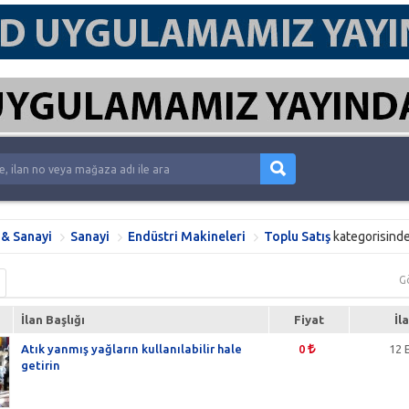
 & Sanayi
Sanayi
Endüstri Makineleri
Toplu Satış
kategorisind
G
İlan Başlığı
Fiyat
İl
Atık yanmış yağların kullanılabilir hale
0
12 
getirin