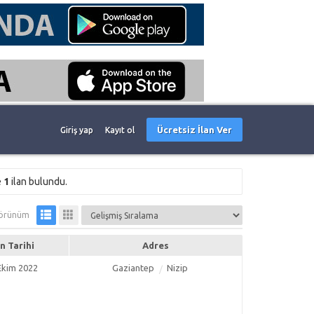
Ücretsiz İlan Ver
Giriş yap
Kayıt ol
e
1
ilan bulundu.
örünüm
an Tarihi
Adres
Ekim 2022
Gaziantep
Nizip