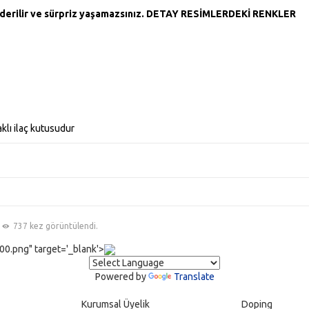
önderilir ve sürpriz yaşamazsınız. DETAY RESİMLERDEKİ RENKLER
klı ilaç kutusudur
737 kez görüntülendi.
0.png" target='_blank'>
Powered by
Translate
Kurumsal Üyelik
Doping