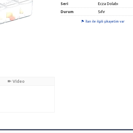
Seri
Ecza Dolabı
Durum
Sıfır
İlan ile ilgili şikayetim var
Video