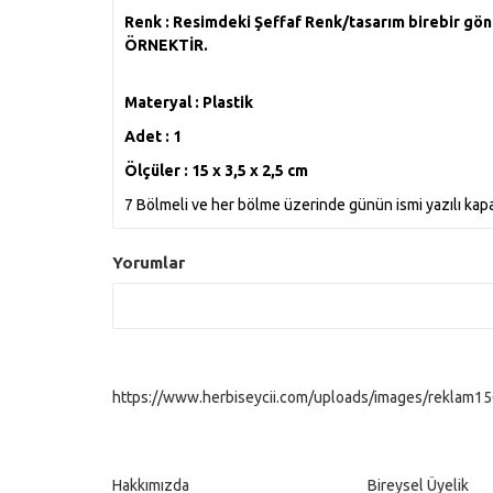
Renk : Resimdeki Şeffaf Renk/tasarım birebir g
ÖRNEKTİR.
Materyal : Plastik
Adet : 1
Ölçüler : 15 x 3,5 x 2,5 cm
7 Bölmeli ve her bölme üzerinde günün ismi yazılı kapa
Yorumlar
https://www.herbiseycii.com/uploads/images/reklam150
Hakkımızda
Bireysel Üyelik