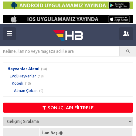
Hayvanlar Alemi
(54)
Evcil Hayvanlar
(18)
Köpek
(15)
Alman Çoban
(0)
SONUÇLARI FİLTRELE
İlan Başlığı