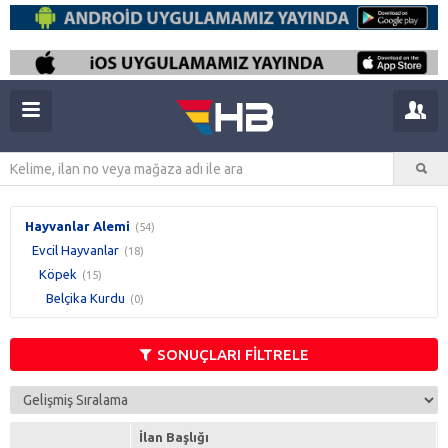
Hayvanlar Alemi
(54)
Evcil Hayvanlar
(18)
Köpek
(15)
Belçika Kurdu
(0)
SONUÇLARI FİLTRELE
İlan Başlığı