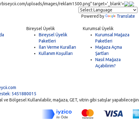
rbiseycii.com/uploads/images/reklam1500.png" target='_blank'>
Powered by
Translate
Bireysel Üyelik
Kurumsal Üyelik
da
Bireysel Üyelik
Kurumsal Mağaza
Paketleri
Paketleri
İlan Verme Kuralları
Mağaza Açma
Kullanım Koşulları
Şartları
Nasıl Mağaza
Açabilirim?
5
ycii.com
stek: 5451880015
ve Bölgesel Kullanılabilir, mağaza, GET, vitrin gibi satışlar yapabileceğiniz