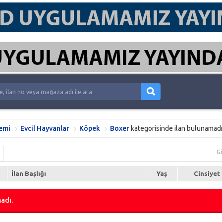
emi
Evcil Hayvanlar
Köpek
Boxer
kategorisinde ilan bulunamadı
G
İlan Başlığı
Yaş
Cinsiyet
adı.