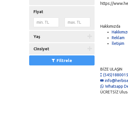
https://www.he
Fiyat
Hakkımızda
Hakkımız
Yaş
Reklam
İletişim
Cinsiyet
Filtrele
BİZE ULAŞIN
(545)188001
info@herbise
Whatsapp De
ÜCRETSİZ Ulusal 