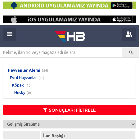
Hayvanlar Alemi
(54)
Evcil Hayvanlar
(18)
Köpek
(15)
Husky
(0)
SONUÇLARI FİLTRELE
İlan Başlığı