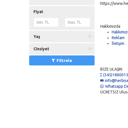
https://www.he
Fiyat
Hakkımızda
Hakkımız
Yaş
Reklam
İletişim
Cinsiyet
Filtrele
BİZE ULAŞIN
(545)188001
info@herbise
Whatsapp De
ÜCRETSİZ Ulusal 