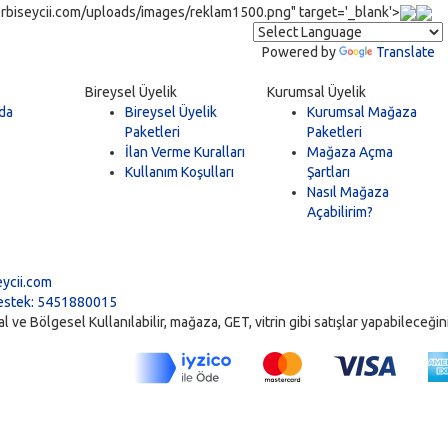
rbiseycii.com/uploads/images/reklam1500.png" target='_blank'>
Powered by
Translate
Bireysel Üyelik
Kurumsal Üyelik
da
Bireysel Üyelik
Kurumsal Mağaza
Paketleri
Paketleri
İlan Verme Kuralları
Mağaza Açma
Kullanım Koşulları
Şartları
Nasıl Mağaza
Açabilirim?
5
ycii.com
stek: 5451880015
ve Bölgesel Kullanılabilir, mağaza, GET, vitrin gibi satışlar yapabileceğiniz