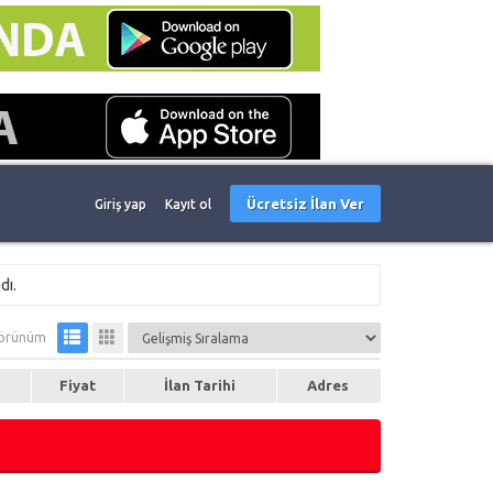
Ücretsiz İlan Ver
Giriş yap
Kayıt ol
dı.
örünüm
Fiyat
İlan Tarihi
Adres