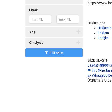
https://www.he
Fiyat
Hakkımızda
Hakkımız
Yaş
Reklam
İletişim
Cinsiyet
Filtrele
BİZE ULAŞIN
(545)188001
info@herbise
Whatsapp De
ÜCRETSİZ Ulusal 