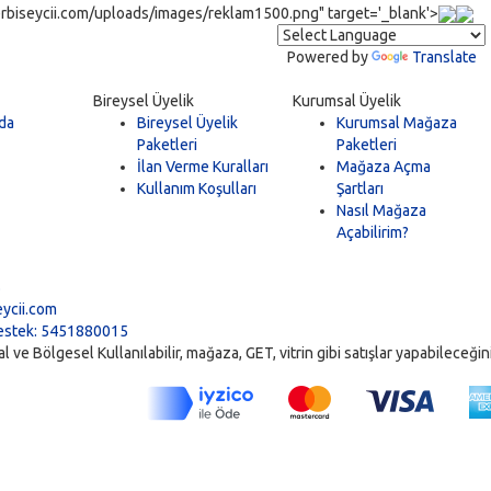
rbiseycii.com/uploads/images/reklam1500.png" target='_blank'>
Powered by
Translate
Bireysel Üyelik
Kurumsal Üyelik
da
Bireysel Üyelik
Kurumsal Mağaza
Paketleri
Paketleri
İlan Verme Kuralları
Mağaza Açma
Kullanım Koşulları
Şartları
Nasıl Mağaza
Açabilirim?
5
ycii.com
stek: 5451880015
ve Bölgesel Kullanılabilir, mağaza, GET, vitrin gibi satışlar yapabileceğiniz