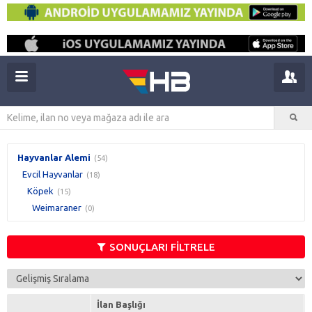
Hayvanlar Alemi
(54)
Evcil Hayvanlar
(18)
Köpek
(15)
Weimaraner
(0)
SONUÇLARI FİLTRELE
İlan Başlığı