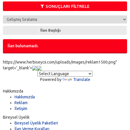
Giyotin Makas
(0)
SONUÇLARI FİLTRELE
Hesap Makinesi
(0)
Kağıt İmha Makinesi
(0)
Kağıt Katlama & Perforaj
(0)
İlan Başlığı
Kaşe Makinesi
(0)
Laminasyon & PVC Kaplama
(0)
İlan bulunamadı.
Para Kasası
(0)
Para Sayma Makinesi
(0)
Sahte Para Tespit Cihazı
(0)
https://www.herbiseycii.com/uploads/images/reklam1500.png"
target='_blank'>
Telefon Santrali
(0)
Tepegöz & Projeksiyon
(0)
Powered by
Translate
Yazar Kasa
(0)
Hakkımızda
Hakkımızda
Reklam
İletişim
Bireysel Üyelik
Bireysel Üyelik Paketleri
İlan Verme Kuralları