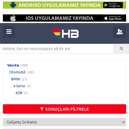
Vasıta
(489)
Otomobil
(282)
BMW
(27)
4 Serisi
(3)
428i
(0)
SONUÇLARI FİLTRELE