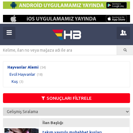
Hayvanlar Alemi
(54)
Evcil Hayvanlar
(18)
Kuş
(3)
SONUÇLARI FİLTRELE
İlan Başlığı
takım yavrulu muhabbet kuşları