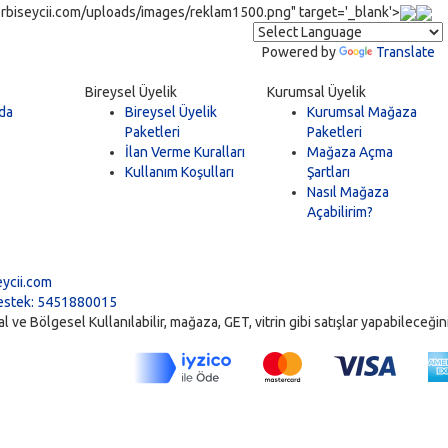
rbiseycii.com/uploads/images/reklam1500.png" target='_blank'>
Powered by
Translate
Bireysel Üyelik
Kurumsal Üyelik
da
Bireysel Üyelik
Kurumsal Mağaza
Paketleri
Paketleri
İlan Verme Kuralları
Mağaza Açma
Kullanım Koşulları
Şartları
Nasıl Mağaza
Açabilirim?
5
ycii.com
stek: 5451880015
ve Bölgesel Kullanılabilir, mağaza, GET, vitrin gibi satışlar yapabileceğiniz