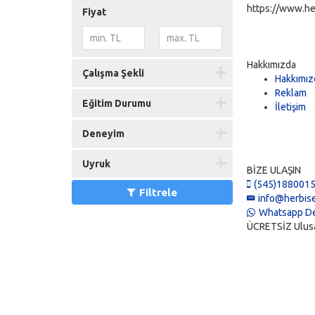
https://www.he
Fiyat
Hakkımızda
Çalışma Şekli
Hakkımız
Reklam
Eğitim Durumu
İletişim
Deneyim
Uyruk
BİZE ULAŞIN
(545)188001
Filtrele
info@herbise
Whatsapp De
ÜCRETSİZ Ulusal 