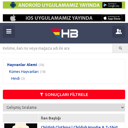
Hayvanlar Alemi
(54)
Kümes Hayvanları
(18)
Hindi
(3)
SONUÇLARI FİLTRELE
İlan Başlığı
Childish Clothing | Childish Hoodie & T-Shirt