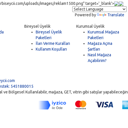
rbiseycii.com/uploads/images/reklam1500.png" target='_blank'>
Powered by
Translate
Bireysel Üyelik
Kurumsal Üyelik
da
Bireysel Üyelik
Kurumsal Mağaza
Paketleri
Paketleri
İlan Verme Kuralları
Mağaza Açma
Kullanım Koşulları
Şartları
Nasıl Mağaza
Açabilirim?
5
ycii.com
stek: 5451880015
ve Bölgesel Kullanılabilir, mağaza, GET, vitrin gibi satışlar yapabileceğiniz