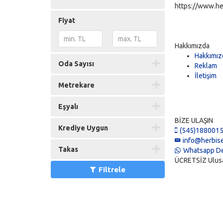
https://www.he
Fiyat
Hakkımızda
Hakkımız
Oda Sayısı
Reklam
İletişim
Metrekare
Eşyalı
BİZE ULAŞIN
Krediye Uygun
(545)188001
info@herbise
Takas
Whatsapp De
ÜCRETSİZ Ulusal 
Filtrele