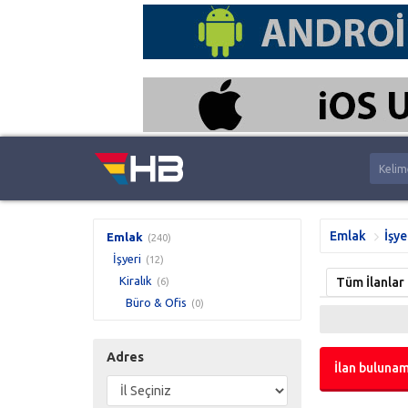
Emlak
İşye
Emlak
(240)
İşyeri
(12)
Kiralık
Tüm İlanlar
(6)
Büro & Ofis
(0)
Adres
İlan bulunam