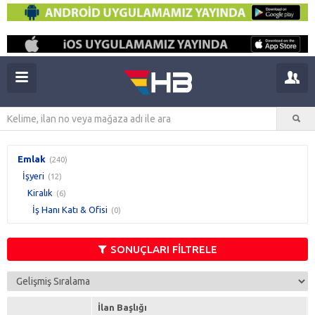
Emlak
(240)
İşyeri
(12)
Kiralık
(6)
İş Hanı Katı & Ofisi
(0)
SONUÇLARI FİLTRELE
İlan Başlığı