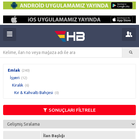
Emlak
(240)
İşyeri
(12)
Kiralık
(6)
Kır & Kahvaltı Bahçesi
(0)
SONUÇLARI FİLTRELE
İlan Başlığı