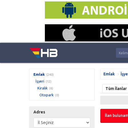
Emlak
İşye
Emlak
(240)
İşyeri
(12)
Kiralık
Tüm İlanlar
(6)
Otopark
(0)
Adres
İlan bulunam