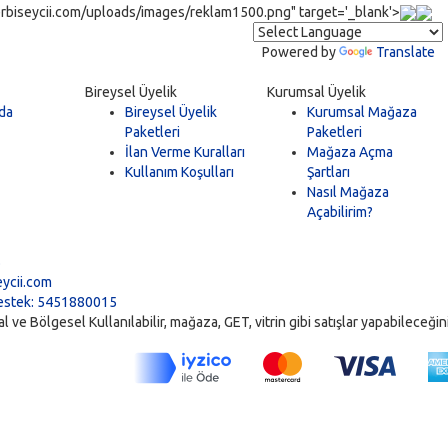
rbiseycii.com/uploads/images/reklam1500.png" target='_blank'>
Powered by
Translate
Bireysel Üyelik
Kurumsal Üyelik
da
Bireysel Üyelik
Kurumsal Mağaza
Paketleri
Paketleri
İlan Verme Kuralları
Mağaza Açma
Kullanım Koşulları
Şartları
Nasıl Mağaza
Açabilirim?
5
ycii.com
stek: 5451880015
ve Bölgesel Kullanılabilir, mağaza, GET, vitrin gibi satışlar yapabileceğiniz