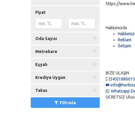
https://www.he
Fiyat
Hakkımızda
Hakkımız
Oda Sayısı
Reklam
İletişim
Metrekare
Eşyalı
BİZE ULAŞIN
Krediye Uygun
(545)188001
info@herbise
Takas
Whatsapp De
ÜCRETSİZ Ulusal 
Filtrele